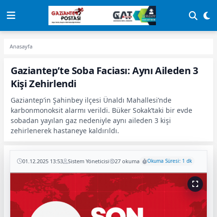
Anasayfa
Gaziantep’te Soba Faciası: Aynı Aileden 3
Kişi Zehirlendi
Gaziantep’in Şahinbey ilçesi Ünaldı Mahallesi’nde
karbonmonoksit alarmı verildi. Büker Sokak’taki bir evde
sobadan yayılan gaz nedeniyle aynı aileden 3 kişi
zehirlenerek hastaneye kaldırıldı.
01.12.2025 13:53
Sistem Yöneticisi
27 okuma
Okuma Süresi: 1 dk