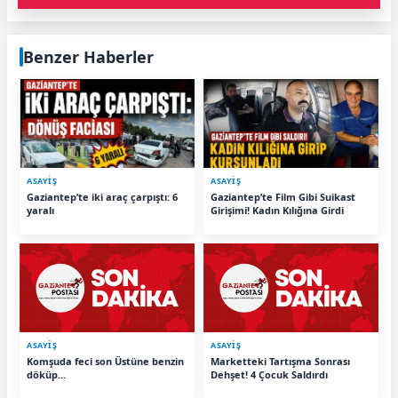
Benzer Haberler
ASAYİŞ
ASAYİŞ
Gaziantep’te iki araç çarpıştı: 6
Gaziantep’te Film Gibi Suikast
yaralı
Girişimi! Kadın Kılığına Girdi
ASAYİŞ
ASAYİŞ
Komşuda feci son Üstüne benzin
Marketteki Tartışma Sonrası
döküp...
Dehşet! 4 Çocuk Saldırdı