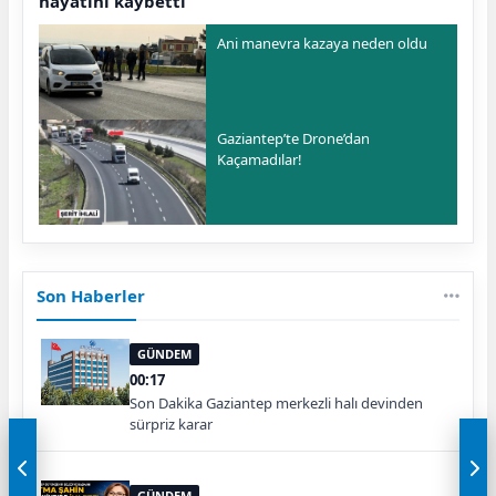
hayatını kaybetti
Ani manevra kazaya neden oldu
Gaziantep’te Drone’dan
Kaçamadılar!
Son Haberler
GÜNDEM
00:17
Son Dakika Gaziantep merkezli halı devinden
sürpriz karar
GÜNDEM