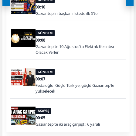
00:10
Gaziantep’in başkanı listede ilk 5’te
GÜNDEM
00:08
Gaziantep'te 10 Ağustos'ta Elektrik Kesintisi
Olacak Yerler
GÜNDEM
00:07
Fedaioğlu: Güçlü Türkiye, güçlü Gaziantep’le
yükselecek
ASAYİŞ
00:05
Gaziantep’te iki araç çarpıştı: 6 yaralı