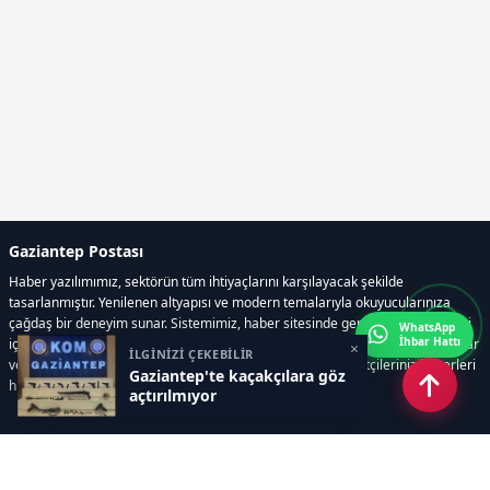
Gaziantep Postası
Haber yazılımımız, sektörün tüm ihtiyaçlarını karşılayacak şekilde
tasarlanmıştır. Yenilenen altyapısı ve modern temalarıyla okuyucularınıza
çağdaş bir deneyim sunar. Sistemimiz, haber sitesinde gerekli tüm modülleri
WhatsApp
İhbar Hattı
içerir. Siz içerik üretmeye odaklanırken, yazılımımız zamandan tasarruf sağlar
×
İLGİNİZİ ÇEKEBİLİR
ve süreçlerinizi kolaylaştırır. Etkili arayüzü sayesinde ziyaretçileriniz haberleri
Gaziantep'te kaçakçılara göz
hızlı ve keyifle takip edebilir.
açtırılmıyor
Kategoriler
GÜNDEM
EKONOMİ