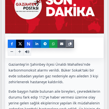
N
Gaziantep’in Şahinbey ilçesi Ünaldı Mahallesi’nde
karbonmonoksit alarmı verildi. Büker Sokak’taki bir
evde sobadan yayılan gaz nedeniyle aynı aileden 3 kişi
zehirlenerek hastaneye kaldırıldı.
Evde baygın halde bulunan aile bireyleri, çevredekilerin
durumu fark edip 112’ye haber vermesi üzerine olay
yerine gelen sağlık ekiplerince yapılan ilk müdahalenin
ardından kentteki hastanelere sevk edildi. Üç kişinin de