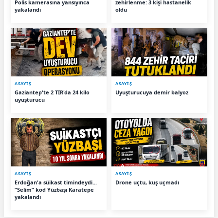
Polis kamerasına yansıyınca
zehirlenme: 3 kişi hastanelik
yakalandı
oldu
ASAYİŞ
ASAYİŞ
Gaziantep'te 2 TIR'da 24 kilo
Uyuşturucuya demir balyoz
uyuşturucu
ASAYİŞ
ASAYİŞ
Erdoğan'a süikast timindeydi...
Drone uçtu, kuş uçmadı
“Selim” kod Yüzbaşı Karatepe
yakalandı