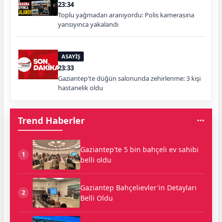
23:34
Toplu yağmadan aranıyordu: Polis kamerasına
yansıyınca yakalandı
ASAYİŞ
23:33
Gaziantep'te düğün salonunda zehirlenme: 3 kişi
hastanelik oldu
Trend Haberler
Gaziantep'te 5 bin bahçeli ev sahibi
1
belli oldu
Gaziantep Bahçelievler'in Detayları
2
Belli Oldu