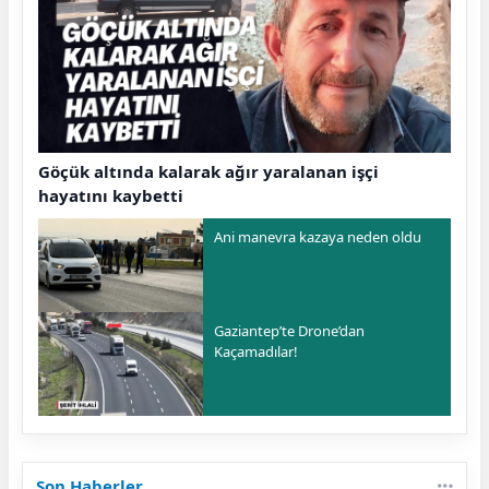
Göçük altında kalarak ağır yaralanan işçi
hayatını kaybetti
Ani manevra kazaya neden oldu
Gaziantep’te Drone’dan
Kaçamadılar!
Son Haberler