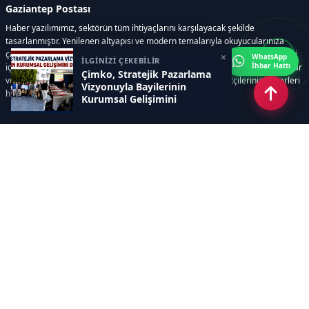
Gaziantep Postası
Haber yazılımımız, sektörün tüm ihtiyaçlarını karşılayacak şekilde
tasarlanmıştır. Yenilenen altyapısı ve modern temalarıyla okuyucularınıza
çağdaş bir deneyim sunar. Sistemimiz, haber sitesinde gerekli tüm modülleri
×
WhatsApp
İLGİNİZİ ÇEKEBİLİR
İhbar Hattı
içerir. Siz içerik üretmeye odaklanırken, yazılımımız zamandan tasarruf sağlar
Çimko, Stratejik Pazarlama
ve süreçlerinizi kolaylaştırır. Etkili arayüzü sayesinde ziyaretçileriniz haberleri
Vizyonuyla Bayilerinin
hızlı ve keyifle takip edebilir.
Kurumsal Gelişimini
Destekliyor
Kategoriler
GÜNDEM
EKONOMİ
SİYASET
ASAYİŞ
SPOR
SAĞLIK
EĞİTİM
MAGAZİN
KİTAP
POLİTİKA
DÜNYA
TEKNOLOJİ
KÜLTÜR SANAT
YAŞAM