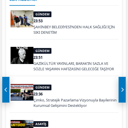
GÜNDEM
23:53
ŞAHİNBEY BELEDİYESİ’NDEN HALK SAĞLIĞI İÇİN
SIKI DENETİM
GÜNDEM
23:51
GAZİKÜLTÜR YAYINLARI, BARAK’IN SAZLA VE
SÖZLE YAŞAYAN HAFIZASINI GELECEĞE TAŞIYOR
GÜNDEM
23:36
Çimko, Stratejik Pazarlama Vizyonuyla Bayilerinin
Kurumsal Gelişimini Destekliyor
ASAYİŞ