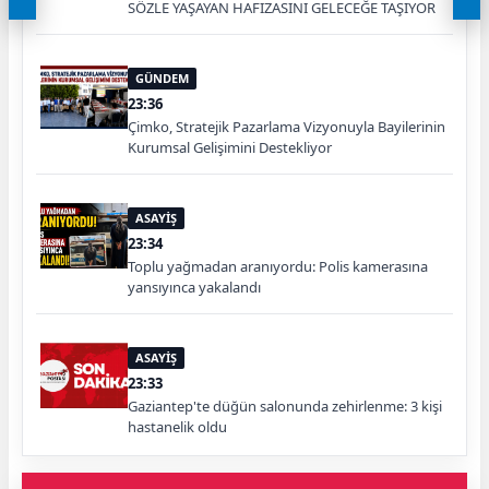
SÖZLE YAŞAYAN HAFIZASINI GELECEĞE TAŞIYOR
GÜNDEM
23:36
Çimko, Stratejik Pazarlama Vizyonuyla Bayilerinin
Kurumsal Gelişimini Destekliyor
ASAYİŞ
23:34
Toplu yağmadan aranıyordu: Polis kamerasına
yansıyınca yakalandı
ASAYİŞ
23:33
Gaziantep'te düğün salonunda zehirlenme: 3 kişi
hastanelik oldu