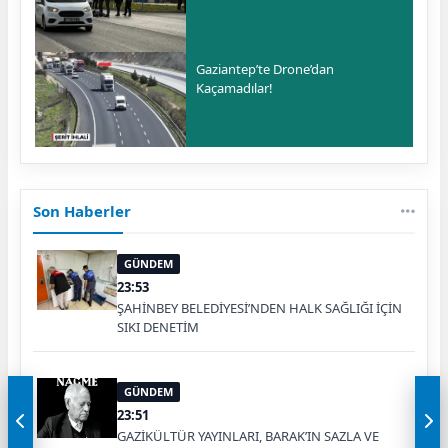
Gaziantep’te Drone’dan
Kaçamadılar!
Son Haberler
GÜNDEM
23:53
ŞAHİNBEY BELEDİYESİ’NDEN HALK SAĞLIĞI İÇİN
SIKI DENETİM
GÜNDEM
23:51
GAZİKÜLTÜR YAYINLARI, BARAK’IN SAZLA VE