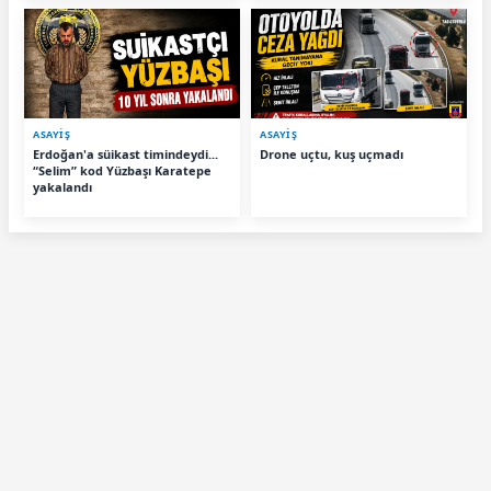
ASAYİŞ
ASAYİŞ
Erdoğan'a süikast timindeydi...
Drone uçtu, kuş uçmadı
“Selim” kod Yüzbaşı Karatepe
yakalandı