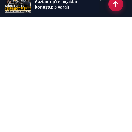
Gaziantep’te bıçaklar
hızlı ve keyifle takip edebilir.
konuştu: 5 yaralı
Kategoriler
GÜNDEM
EKONOMİ
SİYASET
ASAYİŞ
SPOR
SAĞLIK
EĞİTİM
MAGAZİN
KİTAP
POLİTİKA
DÜNYA
TEKNOLOJİ
KÜLTÜR SANAT
YAŞAM
Sayfalar
ÇEREZ POLİTİKASI
GİZLİLİK POLİTİKASI
HAKKIMIZDA
KÜNYE