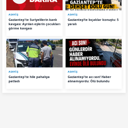
ASAYİŞ
ASAYİŞ
Gaziantep'te Suriyelilerin kanlı
Gaziantep’te bıçaklar konuştu: 5
kavgası: Ayrılan eşlerin çocukları
yaralı
görme kavgası
ASAYİŞ
ASAYİŞ
Gaziantep'te hile pahalıya
Gaziantep'te acı son! Haber
patladı
alınamıyordu: Ölü bulundu