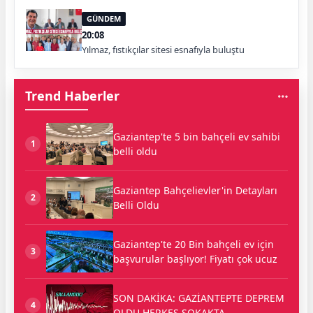
GÜNDEM
20:08
Yılmaz, fıstıkçılar sitesi esnafıyla buluştu
Trend Haberler
Gaziantep'te 5 bin bahçeli ev sahibi
1
belli oldu
Gaziantep Bahçelievler'in Detayları
2
Belli Oldu
Gaziantep'te 20 Bin bahçeli ev için
3
başvurular başlıyor! Fiyatı çok ucuz
SON DAKİKA: GAZİANTEPTE DEPREM
4
OLDU HERKES SOKAKTA