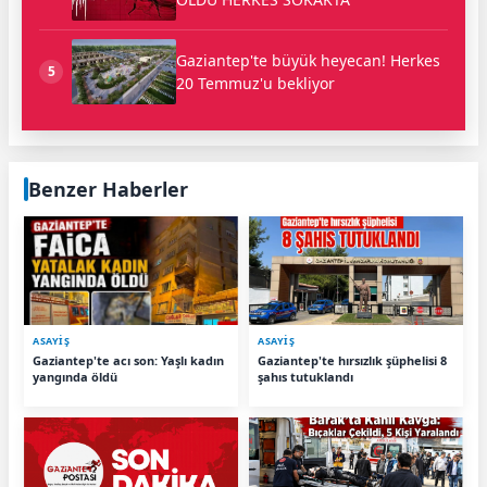
Gaziantep'te büyük heyecan! Herkes
5
20 Temmuz'u bekliyor
Benzer Haberler
ASAYİŞ
ASAYİŞ
Gaziantep'te acı son: Yaşlı kadın
Gaziantep'te hırsızlık şüphelisi 8
yangında öldü
şahıs tutuklandı