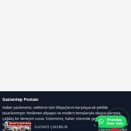
Gaziantep Postası
Haber yazılımımız, sektörün tüm ihtiyaçlarını karşılayacak şekilde
tasarlanmıştır. Yenilenen altyapısı ve modern temalarıyla okuyucularınıza
çağdaş bir deneyim sunar. Sistemimiz, haber sitesinde gerekli tüm modülleri
WhatsApp
İhbar Hattı
içerir. Siz içerik üretmeye odaklanırken, yazılımımız zamandan tasarruf sağlar
×
İLGİNİZİ ÇEKEBİLİR
ve süreçlerinizi kolaylaştırır. Etkili arayüzü sayesinde ziyaretçileriniz haberleri