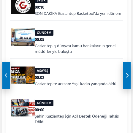
SPOR
00:10
SON DAKİKA Gaziantep Basketbol'da yeni dönem
GÜNDEM
00:05
Gaziantep iş dünyası kamu bankalarının genel
müdürleriyle buluştu
ASAYİŞ
00:02
Gaziantep'te acı son: Yaşlı kadın yangında öldü
GÜNDEM
00:00
Şahin: Gaziantep İçin Acil Destek Ödeneği Tahsis
Edildi