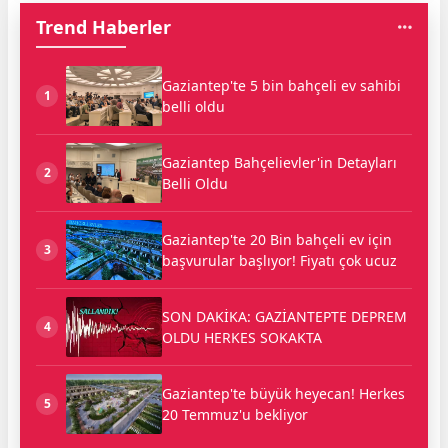
Trend Haberler
Gaziantep'te 5 bin bahçeli ev sahibi
1
belli oldu
Gaziantep Bahçelievler'in Detayları
2
Belli Oldu
Gaziantep'te 20 Bin bahçeli ev için
3
başvurular başlıyor! Fiyatı çok ucuz
SON DAKİKA: GAZİANTEPTE DEPREM
4
OLDU HERKES SOKAKTA
Gaziantep'te büyük heyecan! Herkes
5
20 Temmuz'u bekliyor