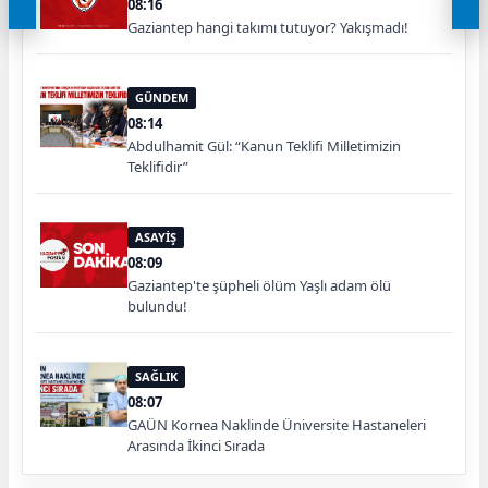
08:16
Gaziantep hangi takımı tutuyor? Yakışmadı!
GÜNDEM
08:14
Abdulhamit Gül: “Kanun Teklifi Milletimizin
Teklifidir”
ASAYİŞ
08:09
Gaziantep'te şüpheli ölüm Yaşlı adam ölü
bulundu!
SAĞLIK
08:07
GAÜN Kornea Naklinde Üniversite Hastaneleri
Arasında İkinci Sırada