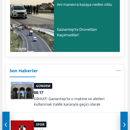
Ani manevra kazaya neden oldu
Gaziantep’te Drone’dan
Kaçamadılar!
Son Haberler
GÜNDEM
08:17
DİKKAT! Gaziantep'te o makine ve aletleri
kullanmak Valilik kararıyla geçici olarak
yasaklandı
SPOR