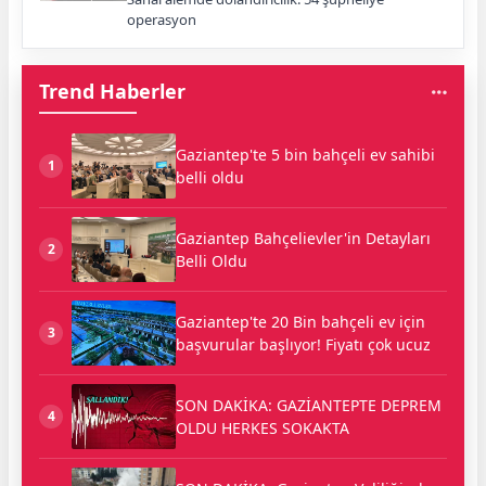
operasyon
Trend Haberler
Gaziantep'te 5 bin bahçeli ev sahibi
1
belli oldu
Gaziantep Bahçelievler'in Detayları
2
Belli Oldu
Gaziantep'te 20 Bin bahçeli ev için
3
başvurular başlıyor! Fiyatı çok ucuz
SON DAKİKA: GAZİANTEPTE DEPREM
4
OLDU HERKES SOKAKTA