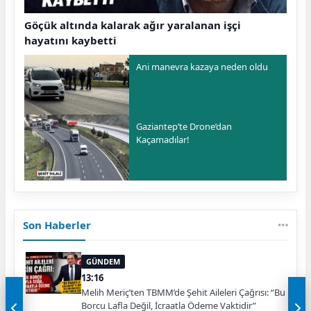
Göçük altında kalarak ağır yaralanan işçi
hayatını kaybetti
Ani manevra kazaya neden oldu
Gaziantep’te Drone’dan
Kaçamadılar!
Son Haberler
GÜNDEM
13:16
Melih Meriç’ten TBMM’de Şehit Aileleri Çağrısı: “Bu
Borcu Lafla Değil, İcraatla Ödeme Vaktidir”