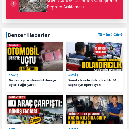
SON DAKİKA: Gaziantep Valiliğinden
5
Deprem Açıklaması
Benzer Haberler
Tümünü Gör
ASAYİŞ
ASAYİŞ
Gaziantep’te otomobil dereye
Sanal alemde dolandırıcılık: 54
uçtu: 1 ağır yaralı
şüpheliye operasyon
ASAYİŞ
ASAYİŞ