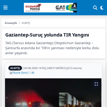
Anasayfa
ASAYİŞ
Gaziantep-Suruç yolunda TIR Yangını
TAG (Tarsus Adana Gaziantep) Otoyolu’nun Gaziantep –
Şanlıurfa arasında bir TIR’ın yanması nedeniyle korku dolu
anlar yaşandı.
ASAYİŞ
03.06.2026 14:59
UMUT KATIRCI
213 okuma
Okuma Süresi: 1 dk