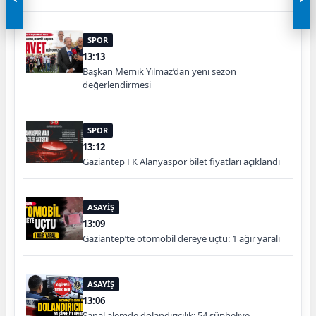
SPOR
13:13
Başkan Memik Yılmaz’dan yeni sezon
değerlendirmesi
SPOR
13:12
Gaziantep FK Alanyaspor bilet fiyatları açıklandı
ASAYİŞ
13:09
Gaziantep’te otomobil dereye uçtu: 1 ağır yaralı
ASAYİŞ
13:06
Sanal alemde dolandırıcılık: 54 şüpheliye