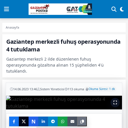
Anasayfa
Gaziantep merkezli fuhuş operasyonunda
4 tutuklama
Gaziantep merkezli 2 ilde düzenlenen fuhuş
operasyonunda gözaltına alınan 15 şüpheliden 4'ü
tutuklandı.
14.06.2023 13:46
Sistem Yöneticisi
113 okuma
Okuma Süresi: 1 dk
N