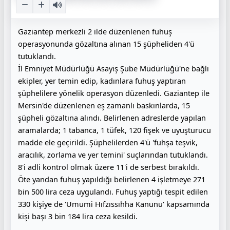
Gaziantep merkezli 2 ilde düzenlenen fuhuş
operasyonunda gözaltına alınan 15 şüpheliden 4'ü
tutuklandı.
İl Emniyet Müdürlüğü Asayiş Şube Müdürlüğü'ne bağlı
ekipler, yer temin edip, kadınlara fuhuş yaptıran
şüphelilere yönelik operasyon düzenledi. Gaziantep ile
Mersin'de düzenlenen eş zamanlı baskınlarda, 15
şüpheli gözaltına alındı. Belirlenen adreslerde yapılan
aramalarda; 1 tabanca, 1 tüfek, 120 fişek ve uyuşturucu
madde ele geçirildi. Şüphelilerden 4'ü 'fuhşa teşvik,
aracılık, zorlama ve yer temini' suçlarından tutuklandı.
8'i adli kontrol olmak üzere 11'i de serbest bırakıldı.
Öte yandan fuhuş yapıldığı belirlenen 4 işletmeye 271
bin 500 lira ceza uygulandı. Fuhuş yaptığı tespit edilen
330 kişiye de 'Umumi Hıfzıssıhha Kanunu' kapsamında
kişi başı 3 bin 184 lira ceza kesildi.