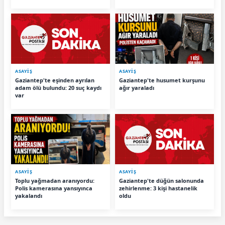
ASAYİŞ
ASAYİŞ
Gaziantep'te eşinden ayrılan
Gaziantep'te husumet kurşunu
adam ölü bulundu: 20 suç kaydı
ağır yaraladı
var
ASAYİŞ
ASAYİŞ
Toplu yağmadan aranıyordu:
Gaziantep'te düğün salonunda
Polis kamerasına yansıyınca
zehirlenme: 3 kişi hastanelik
yakalandı
oldu