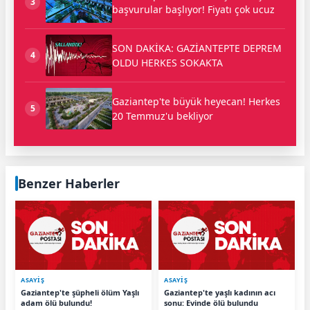
3
başvurular başlıyor! Fiyatı çok ucuz
SON DAKİKA: GAZİANTEPTE DEPREM
4
OLDU HERKES SOKAKTA
Gaziantep'te büyük heyecan! Herkes
5
20 Temmuz'u bekliyor
Benzer Haberler
ASAYİŞ
ASAYİŞ
Gaziantep'te şüpheli ölüm Yaşlı
Gaziantep'te yaşlı kadının acı
adam ölü bulundu!
sonu: Evinde ölü bulundu