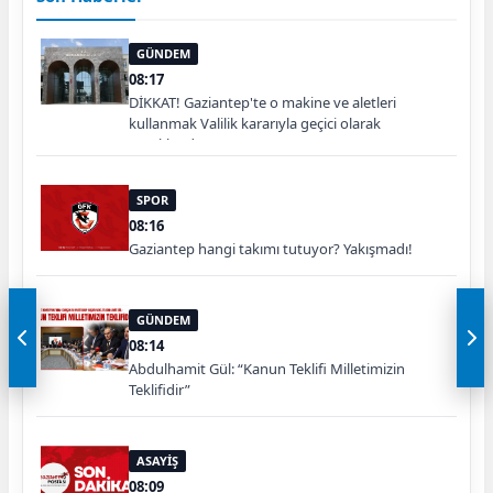
GÜNDEM
08:17
DİKKAT! Gaziantep'te o makine ve aletleri
kullanmak Valilik kararıyla geçici olarak
yasaklandı
SPOR
08:16
Gaziantep hangi takımı tutuyor? Yakışmadı!
GÜNDEM
08:14
Abdulhamit Gül: “Kanun Teklifi Milletimizin
Teklifidir”
ASAYİŞ
08:09