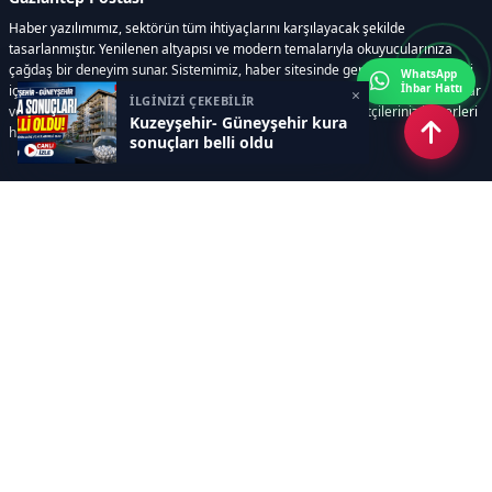
Haber yazılımımız, sektörün tüm ihtiyaçlarını karşılayacak şekilde
tasarlanmıştır. Yenilenen altyapısı ve modern temalarıyla okuyucularınıza
çağdaş bir deneyim sunar. Sistemimiz, haber sitesinde gerekli tüm modülleri
WhatsApp
İhbar Hattı
içerir. Siz içerik üretmeye odaklanırken, yazılımımız zamandan tasarruf sağlar
×
İLGİNİZİ ÇEKEBİLİR
ve süreçlerinizi kolaylaştırır. Etkili arayüzü sayesinde ziyaretçileriniz haberleri
Kuzeyşehir- Güneyşehir kura
hızlı ve keyifle takip edebilir.
sonuçları belli oldu
Kategoriler
GÜNDEM
EKONOMİ
SİYASET
ASAYİŞ
SPOR
SAĞLIK
EĞİTİM
MAGAZİN
KİTAP
POLİTİKA
DÜNYA
TEKNOLOJİ
KÜLTÜR SANAT
YAŞAM