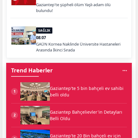
Gaziantep'te şüpheli ölüm Yaşlı adam ölü
bulundu!
SAĞLIK
08:07
GAÜN Kornea Naklinde Üniversite Hastaneleri
Arasında İkinci Sırada
Trend Haberler
Gaziantep'te 5 bin bahçeli ev sahibi
1
belli oldu
Gaziantep Bahçelievler'in Detayları
2
Belli Oldu
Gaziantep'te 20 Bin bahçeli ev için