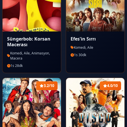
Süngerbob: Korsan
Efes'in Sırrı
Macerası
Komedi, Aile
Komedi, Aile, Animasyon,
1s 30dk
Macera
1s 28dk
3.2/10
4.0/10