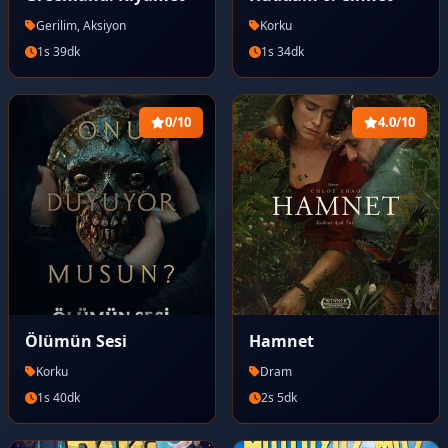
Gerilim, Aksiyon
Korku
1s 39dk
1s 34dk
0/10
4.0/10
Ölümün Sesi
Hamnet
Korku
Dram
1s 40dk
2s 5dk