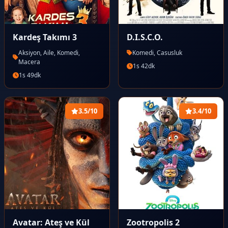
Kardeş Takımı 3
D.I.S.C.O.
Aksiyon, Aile, Komedi,
Komedi, Casusluk
Macera
1s 42dk
1s 49dk
3.5/10
3.4/10
Avatar: Ateş ve Kül
Zootropolis 2