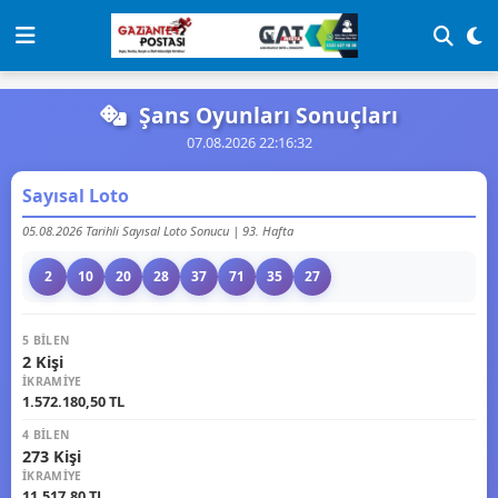
Şans Oyunları Sonuçları
07.08.2026 22:16:32
Sayısal Loto
05.08.2026 Tarihli Sayısal Loto Sonucu | 93. Hafta
2
10
20
28
37
71
35
27
5 BILEN
2 Kişi
İKRAMIYE
1.572.180,50 TL
4 BILEN
273 Kişi
İKRAMIYE
11.517,80 TL