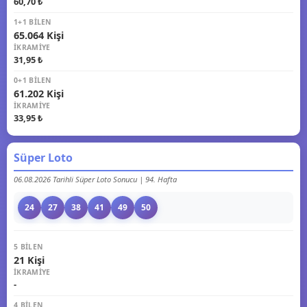
60,70 ₺
1+1 BILEN
65.064 Kişi
İKRAMIYE
31,95 ₺
0+1 BILEN
61.202 Kişi
İKRAMIYE
33,95 ₺
Süper Loto
06.08.2026 Tarihli Süper Loto Sonucu | 94. Hafta
24
27
38
41
49
50
5 BILEN
21 Kişi
İKRAMIYE
-
4 BILEN