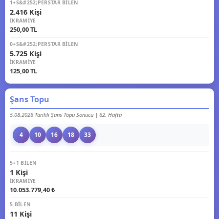
1+S&#252;PERSTAR BILEN
2.416 Kişi
İKRAMIYE
250,00 TL
0+S&#252;PERSTAR BILEN
5.725 Kişi
İKRAMIYE
125,00 TL
Şans Topu
5.08.2026 Tarihli Şans Topu Sonucu | 62. Hafta
4
10
16
18
33
5+1 BILEN
1 Kişi
İKRAMIYE
10.053.779,40 ₺
5 BILEN
11 Kişi