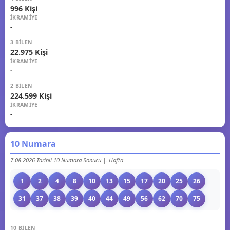
996 Kişi
İKRAMIYE
-
3 BILEN
22.975 Kişi
İKRAMIYE
-
2 BILEN
224.599 Kişi
İKRAMIYE
-
10 Numara
7.08.2026 Tarihli 10 Numara Sonucu |. Hafta
1
2
4
8
10
13
15
17
20
25
26
31
37
38
39
40
44
49
56
62
70
75
10 BILEN